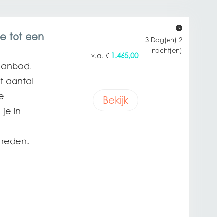
e tot een
3 Dag(en) 2
nacht(en)
1.465,00
€
aanbod.
ot aantal
de
Bekijk
 je in
nheden.