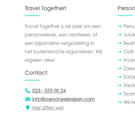
Travel Together!
Person
Travel Together is dé plek om een
Pers
personeelsreis, een relatiereis, of
Jubi
een bijzondere vergadering in
Bedrij
het buitenland te organiseren. Wij
Golf-
regelen alles!
Ince
Zakel
Contact
Safar
Sted
023 - 553 00 24
Team
info@personeelsreizen.com
Wint
Hier zitten we!