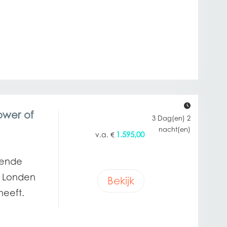
ower of
3 Dag(en) 2
nacht(en)
1.595,00
€
llende
n Londen
Bekijk
heeft.