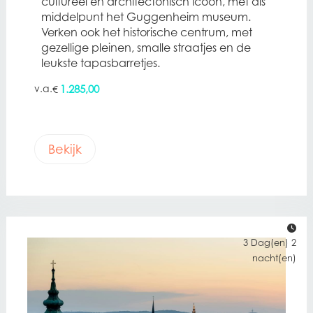
cultureel en architectonisch icoon, met als
middelpunt het Guggenheim museum.
Verken ook het historische centrum, met
gezellige pleinen, smalle straatjes en de
leukste tapasbarretjes.
1.285,00
€
Bekijk
3 Dag(en) 2
nacht(en)