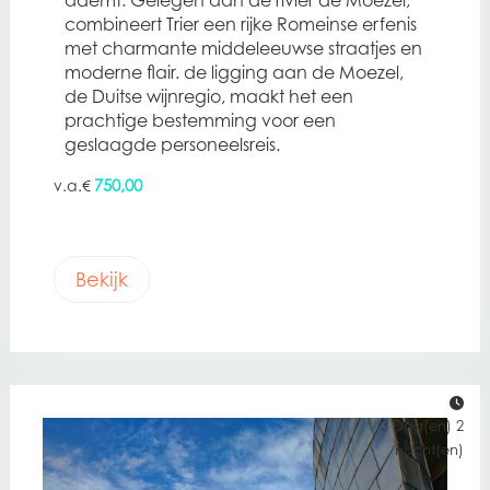
ademt. Gelegen aan de rivier de Moezel,
combineert Trier een rijke Romeinse erfenis
met charmante middeleeuwse straatjes en
moderne flair. de ligging aan de Moezel,
de Duitse wijnregio, maakt het een
prachtige bestemming voor een
geslaagde personeelsreis.
750,00
€
Bekijk
3 Dag(en) 2
nacht(en)