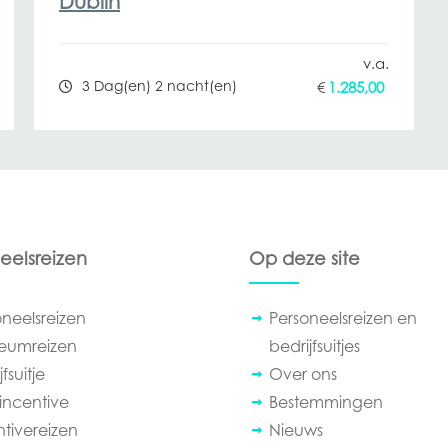
Dublin
3 Dag(en) 2 nacht(en)
€
1.285,00
eelsreizen
Op deze site
oneelsreizen
Personeelsreizen en
leumreizen
bedrijfsuitjes
fsuitje
Over ons
incentive
Bestemmingen
ntivereizen
Nieuws