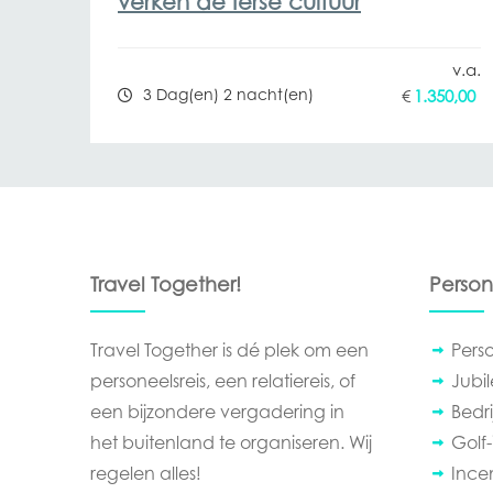
verken de Ierse cultuur
3 Dag(en) 2 nacht(en)
€
1.350,00
Travel Together!
Person
Travel Together is dé plek om een
Pers
personeelsreis, een relatiereis, of
Jubi
een bijzondere vergadering in
Bedrij
het buitenland te organiseren. Wij
Golf-
regelen alles!
Ince