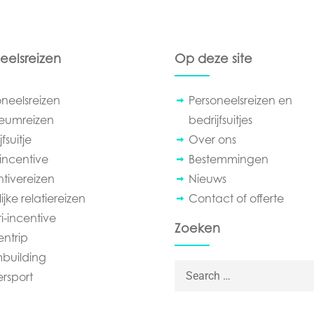
eelsreizen
Op deze site
oneelsreizen
Personeelsreizen en
leumreizen
bedrijfsuitjes
fsuitje
Over ons
incentive
Bestemmingen
ntivereizen
Nieuws
ijke relatiereizen
Contact of offerte
i-incentive
Zoeken
entrip
building
Search for:
ersport