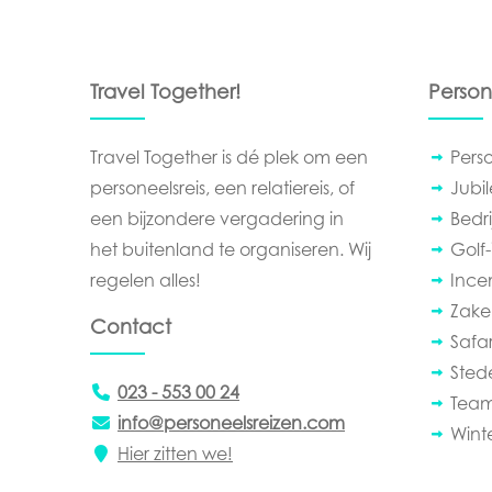
Travel Together!
Person
Travel Together is dé plek om een
Pers
personeelsreis, een relatiereis, of
Jubi
een bijzondere vergadering in
Bedrij
het buitenland te organiseren. Wij
Golf-
regelen alles!
Ince
Zakel
Contact
Safar
Sted
023 - 553 00 24
Team
info@personeelsreizen.com
Wint
Hier zitten we!