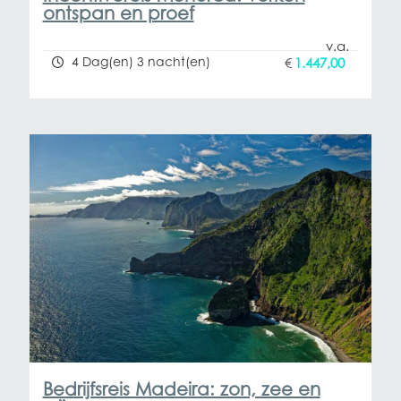
ontspan en proef
4 Dag(en) 3 nacht(en)
€
1.447,00
Bedrijfsreis Madeira: zon, zee en