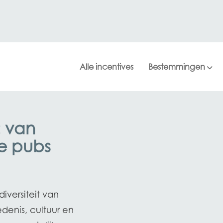
Alle incentives
Bestemmingen
Bekijk foto's
: van
ge pubs
iversiteit van
denis, cultuur en