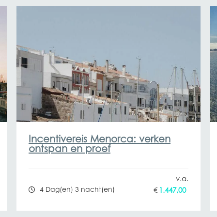
Incentivereis Menorca: verken
ontspan en proef
4 Dag(en) 3 nacht(en)
€
1.447,00