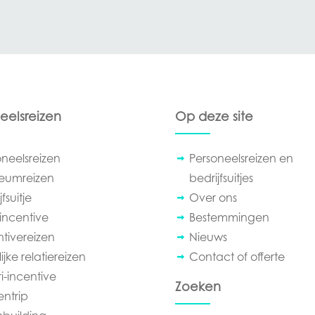
eelsreizen
Op deze site
oneelsreizen
Personeelsreizen en
leumreizen
bedrijfsuitjes
fsuitje
Over ons
incentive
Bestemmingen
ntivereizen
Nieuws
ijke relatiereizen
Contact of offerte
i-incentive
Zoeken
entrip