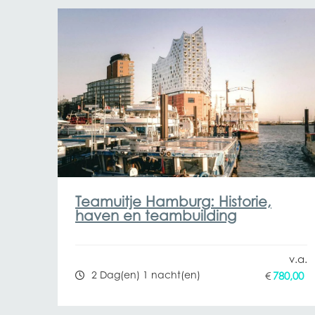
Teamuitje Hamburg: Historie,
haven en teambuilding
2 Dag(en) 1 nacht(en)
€
780,00