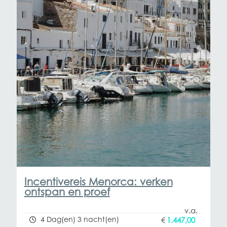
Incentivereis Menorca: verken
ontspan en proef
4 Dag(en) 3 nacht(en)
€
1.447,00