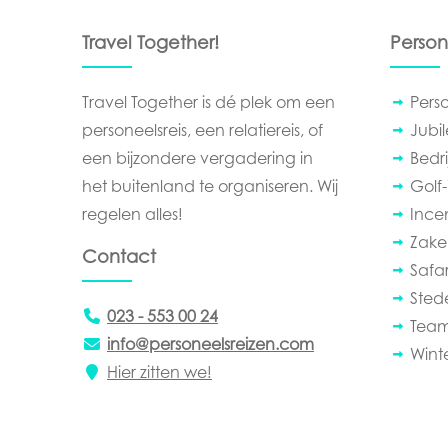
Travel Together!
Person
Travel Together is dé plek om een
Pers
personeelsreis, een relatiereis, of
Jubi
een bijzondere vergadering in
Bedrij
het buitenland te organiseren. Wij
Golf-
regelen alles!
Ince
Zakel
Contact
Safar
Sted
023 - 553 00 24
Team
info@personeelsreizen.com
Wint
Hier zitten we!