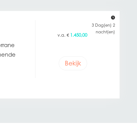
3 Dag(en) 2
nacht(en)
1.450,00
€
errane
emende
Bekijk