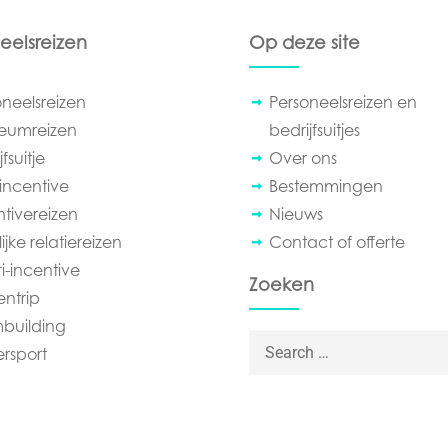
eelsreizen
Op deze site
oneelsreizen
Personeelsreizen en
leumreizen
bedrijfsuitjes
fsuitje
Over ons
incentive
Bestemmingen
ntivereizen
Nieuws
ijke relatiereizen
Contact of offerte
i-incentive
Zoeken
entrip
building
Search for:
ersport